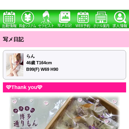
写メ日記
らん
46歳 T164cm
B99(F) W69 H90
🩷Thank you🩷