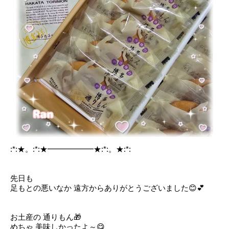
:*:★。:*:★━━━━━━★:*:。★:*:
先日も
足もとの悪いなか 遠方からありがとうございました😊‪💕︎︎
お土産の 通りもん🎁
めちゃ 美味しかったよ～😋