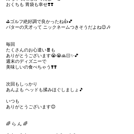
おくちも 胃袋も幸せ❣️❣️
⛳ゴルフ絶好調で良かったね👍💕
パターの天才って ニックネームつきそうだよね😉🎶
毎回
たくさんのお心遣い🧧も
ありがとうございます😭😭🙏🏻✨💕
週末のディズニーで
美味しいの食べちゃう❣️❣️
次回もしっかり
あんよも ヘッドも揉みほぐしましょ🎵
いつも
ありがとうございます😊
🌈 ら ん 🌈