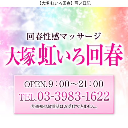
【大塚 虹いろ回春】写メ日記