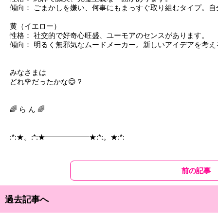
傾向： ごまかしを嫌い、何事にもまっすぐ取り組むタイプ。
黄（イエロー）
性格： 社交的で好奇心旺盛、ユーモアのセンスがあります。
傾向： 明るく無邪気なムードメーカー。新しいアイデアを考
みなさまは
どれ🌹だったかな😊？
🌈 ら ん 🌈
:*:★。:*:★━━━━━━★:*:。★:*:
前の記事
過去記事へ