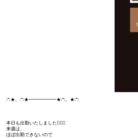
:*:★。:*:★━━━━━━★:*:。★:*:
本日も出勤いたしました🙋🏻‍♀️
来週は、
ほぼ出勤できないので