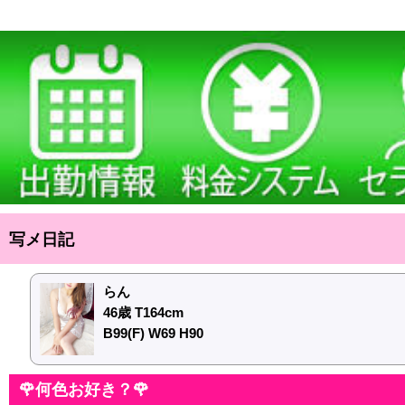
写メ日記
らん
46歳 T164cm
B99(F) W69 H90
🌹何色お好き？🌹