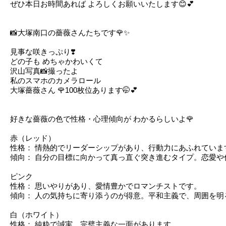
ぜひ本日お時間あれば よろしくお願いいたします😊‪💕︎︎
📸大塚南口の薔薇さんたちです🌹✨
見事な咲きっぷり❣️
どの子も めちゃかわいくて
沢山写真📸撮ったよ
私のスマホのカメラロール
大塚薔薇さん 🌹100枚位あります🤭‪💕︎︎
好きな薔薇の色で性格・心理傾向が わかるらしいよ🌹
赤（レッド）
性格： 情熱的でリーダーシップがあり、行動力にあふれていま
傾向： 自分の目標に向かって真っ直ぐ突き進むタイプ。恋愛
ピンク
性格： 思いやりがあり、愛情豊かでロマンチストです。
傾向： 人の気持ちに寄り添うのが得意。平和主義で、周囲を
白（ホワイト）
性格： 純粋で誠実、完璧主義な一面があります。