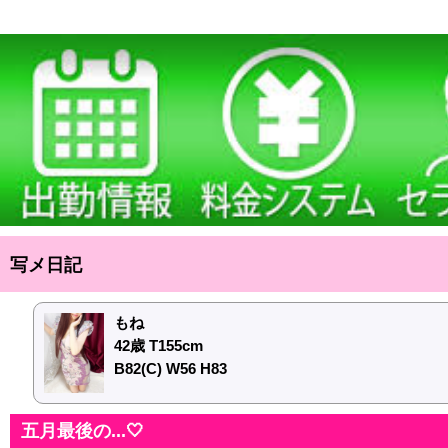
写メ日記
もね
42歳 T155cm
B82(C) W56 H83
五月最後の...🤍