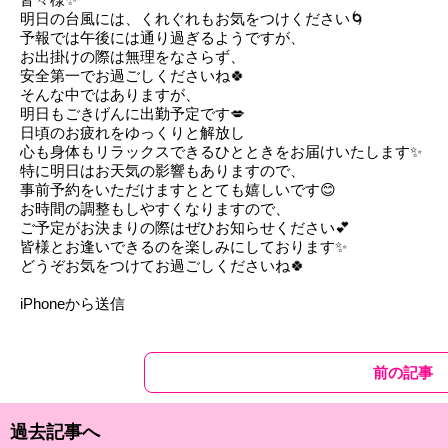
明日の台風には、くれぐれもお気をつけください🌀
予報では午後には通り過ぎるようですが、
お出掛けの際は無理をなさらず、
安全第一でお過ごしくださいね🍀
そんな中ではありますが、
明日もごきげんに出勤予定です💋
日頃のお疲れをゆっくりと解放し
心も身体もリラックスできるひとときをお届けいたします✨
特に明日はお天気の影響もありますので、
事前予約をいただけますととても嬉しいです😊
お時間の調整もしやすくなりますので、
ご予定がお決まりの際はぜひお知らせください💕
皆様とお逢いできるのを楽しみにしております✨
どうぞお気をつけてお過ごしくださいね🍀
iPhoneから送信
前の記事
過去記事へ