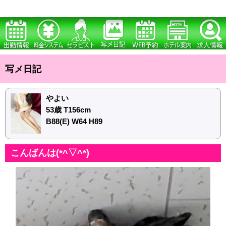
写メ日記
やよい
53歳 T156cm
B88(E) W64 H89
こんばんは(*^▽^*)