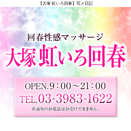
【大塚 虹いろ回春】写メ日記