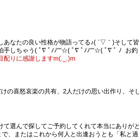
あなたの良い性格が物語ってる♪( ´▽｀)そし
う( ﾟ∇ ﾟﾉﾉ""☆( ﾟ∇ ﾟﾉﾉ""☆( ﾟ∇ 
配りに感謝しますm(._.)m
だけの喜怒哀楽の共有、2人だけの思い出作り、そ
て選んで探してご予約してくれて本当にありがとう(
れまで、またはこれから何人と出逢おうとも「私と