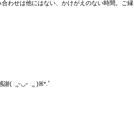
組み合わせは他にはない、かけがえのない時間。ご
ᵕ◡ᵕ ૣ )ꕤ*.ﾟ