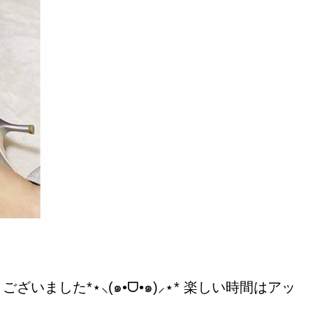
した*⋆⸜(๑•ᗜ•๑)⸝⋆* 楽しい時間はアッ