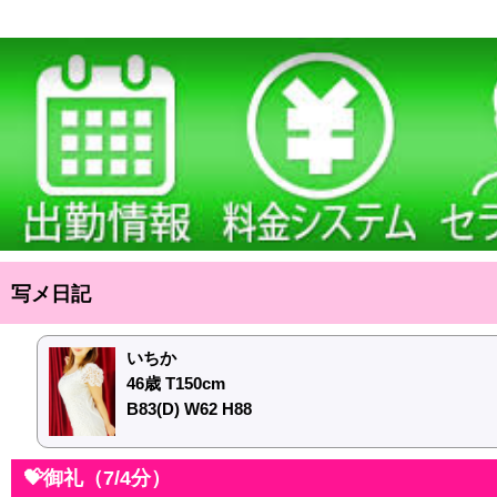
写メ日記
いちか
46歳 T150cm
B83(D) W62 H88
💝御礼（7/4分）