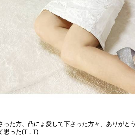
た方、凸にょ愛して下さった方々、ありがとうございま
た(T . T)