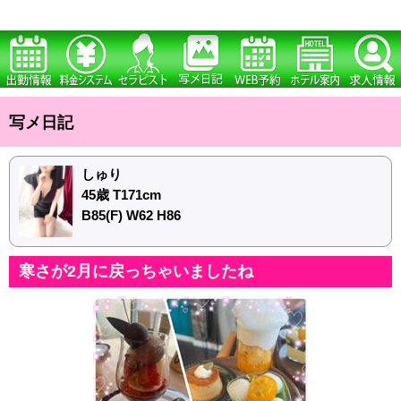
写メ日記
しゅり
45歳 T171cm
B85(F) W62 H86
寒さが2月に戻っちゃいましたね