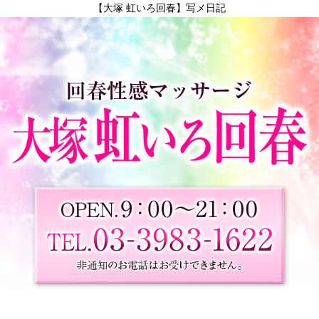
【大塚 虹いろ回春】写メ日記