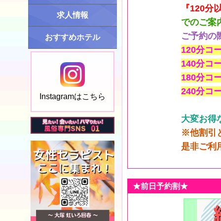
『120分
求人情報
でのご案
ご予約の
おすすめホテル
120分コー
140分コー
180分コー
240分コー
Instagramはこちら
大変お得
※他割引
是非ご利
★前日予約割★