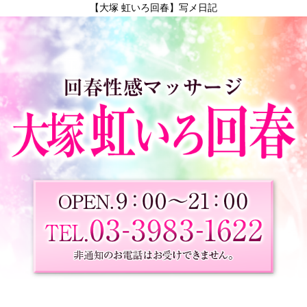
【大塚 虹いろ回春】写メ日記