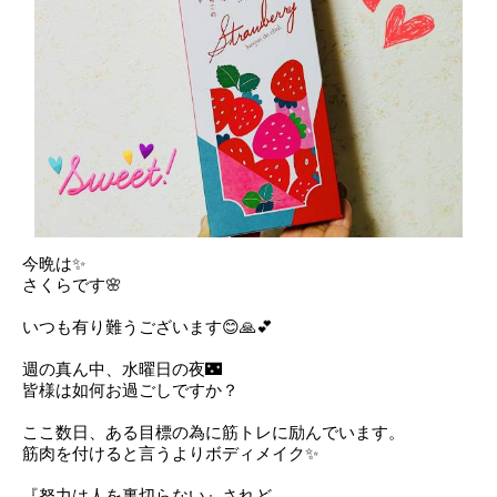
今晩は✨
さくらです🌸
いつも有り難うございます😊🙏💕
週の真ん中、水曜日の夜🌃
皆様は如何お過ごしですか？
ここ数日、ある目標の為に筋トレに励んでいます。
筋肉を付けると言うよりボディメイク✨
『努力は人を裏切らない』されど