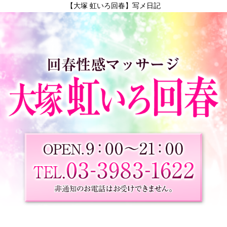
【大塚 虹いろ回春】写メ日記