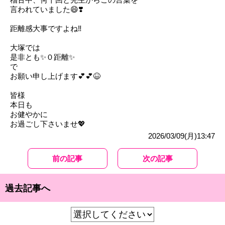
言われていました😄❣️
距離感大事ですよね‼️
大塚では
是非とも✨０距離✨
で
お願い申し上げます💕💕😆
皆様
本日も
お健やかに
お過ごし下さいませ💖
2026/03/09(月)13:47
前の記事
次の記事
過去記事へ