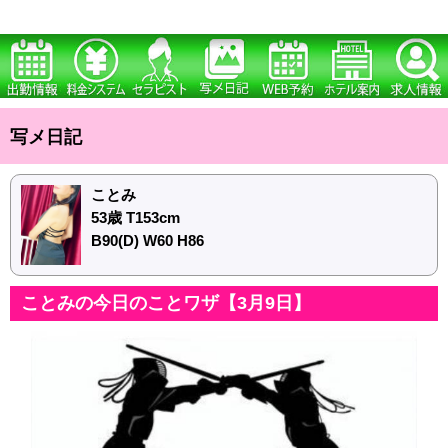
写メ日記
ことみ
53歳 T153cm
B90(D) W60 H86
ことみの今日のことワザ【3月9日】