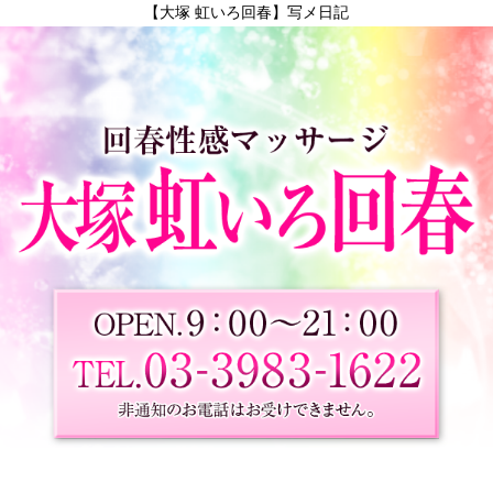
【大塚 虹いろ回春】写メ日記