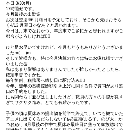
本日 3/30(月)
17時退勤です。
今月最後の出勤🌸
お次は翌週4/6 月曜日を予定しており、そこから先はおそら
く4/13 月曜日かなあ？と思われます。
今日は月末でなおかつ、年度末でご多忙かと思われますがご
都合がよろしければ🙇‍♂️
ひと足お早いですけれど、今月もどうもありがとうございま
したm(_ _)m
そして皆様方も、特に今月決算の方々は特にお疲れ様でござ
いました👏
私はあまり影響はありませんでしたが忙しかったとしたら、
確定申告ですかね。
毎年恒例、税務署へ締切日に駆け込み🏃‍♂️
今年、翌年の基礎控除額引き上げに関する件で質問があり窓
口の予約をしました。
にも関わらず並びはしましたけど、職員の方々の手際が良す
ぎてサクサク進み、とても有難かったです。
子供の頃は夏休みの提出物を前半で終えて、いつも観ていた
アニメに出てくるだらしない子供3巨頭(まる子、のび太、か
つお)が、8月最後の作中で夏休み最終日に焦って家族総出で
提出物を手伝ってもらう回を観ては笑ってたんですけど、今