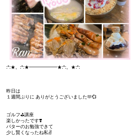
:*:★。:*:★━━━━━━★:*:。★:*:
昨日は
１週間ぶりに ありがとうございました‎🫶️💞
ゴルフ⛳講座
楽しかったです❣️
パターのお勉強できて
少し賢くなったね私✌️