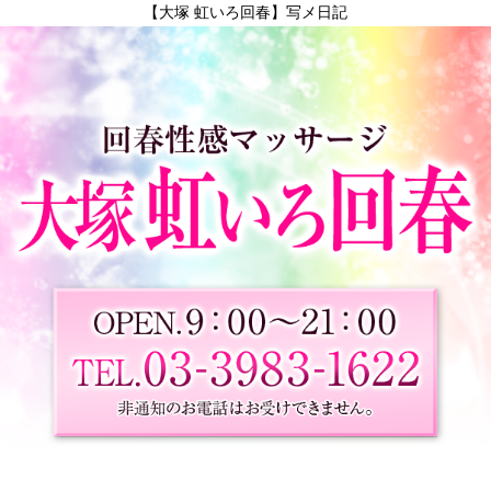
【大塚 虹いろ回春】写メ日記