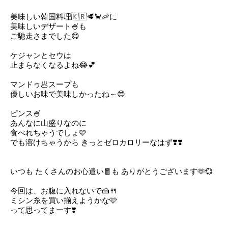
美味しい韓国料理🇰🇷🥩🦀🦐に
美味しいデザート🍧も
ご馳走さまでした😋
ケジャンとセウは
止まらなくなるよね😂‪💕︎︎
マンドゥ🥟スープも
優しいお味で美味しかったね～😍
ピンス🍧
あんなに山盛りなのに
食べれちゃうでしょ🩷
でも溶けちゃうから きっとゼロカロリーなはず❣️❣️
いつも たくさんのお心遣い🧧も ありがとうございます‎🫶️💞
今回は、お腹に入れないで🍰🍴
ミシン糸を買い揃えようかな🩷
って思ってまーす❣️