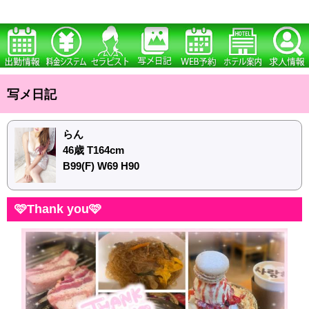
写メ日記
らん
46歳 T164cm
B99(F) W69 H90
🩷Thank you🩷