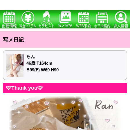
写メ日記
らん
46歳 T164cm
B99(F) W69 H90
🩷Thank you🩷