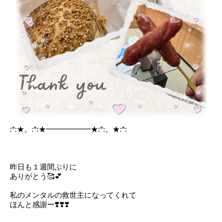
:*:★。:*:★━━━━━━★:*:。★:*:
昨日も１週間ぶりに
ありがとう🥰💕
私のメンタルの救世主になってくれて
ほんと感謝ー❣️❣️❣️