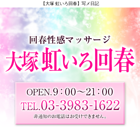
【大塚 虹いろ回春】写メ日記