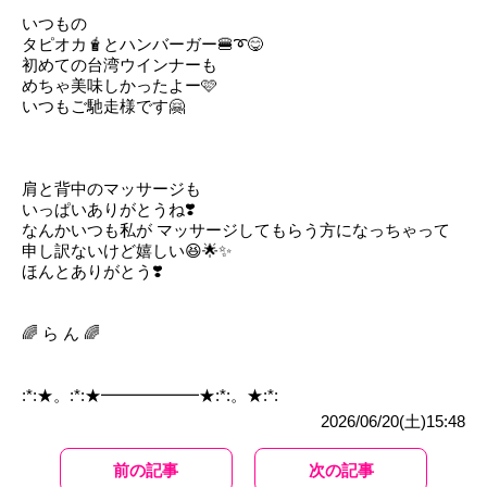
いつもの
タピオカ🧋とハンバーガー🍔➰😋
初めての台湾ウインナーも
めちゃ美味しかったよー🩷
いつもご馳走様です🤗
肩と背中のマッサージも
いっぱいありがとうね❣️
なんかいつも私が マッサージしてもらう方になっちゃって
申し訳ないけど嬉しい😆🌟✨
ほんとありがとう❣️
🌈 ら ん 🌈
:*:★。:*:★━━━━━━★:*:。★:*:
2026/06/20(土)15:48
前の記事
次の記事