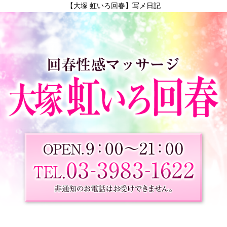
【大塚 虹いろ回春】写メ日記