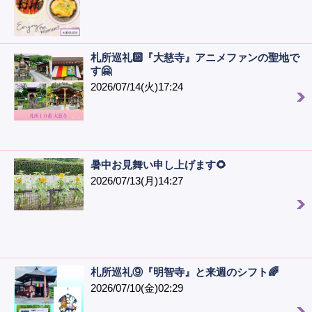
札所巡礼🔟『大慈寺』アニメファンの聖地で
す🤗
2026/07/14(火)17:24
暑中お見舞い申し上げます🌻
2026/07/13(月)14:27
札所巡礼⑨『明智寺』と来週のシフト🌈
2026/07/10(金)02:29