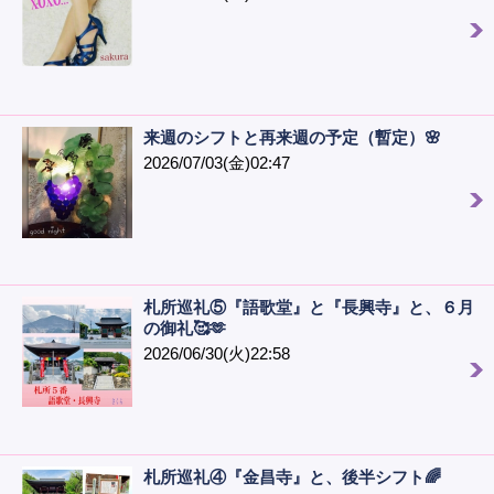
来週のシフトと再来週の予定（暫定）🌸
2026/07/03(金)02:47
札所巡礼⑤『語歌堂』と『長興寺』と、６月
の御礼🥰🫶
2026/06/30(火)22:58
札所巡礼④『金昌寺』と、後半シフト🌈