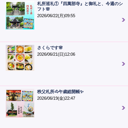
札所巡礼①『四萬部寺』と御礼と、今週のシ
フト🌸
2026/06/22(月)09:55
さくらです🌸
2026/06/21(日)12:06
秩父札所🐴午歳総開帳✨
2026/06/19(金)22:47