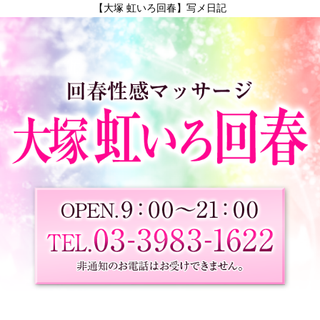
【大塚 虹いろ回春】写メ日記