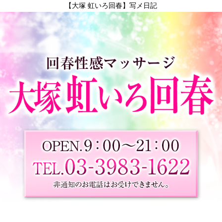
【大塚 虹いろ回春】写メ日記