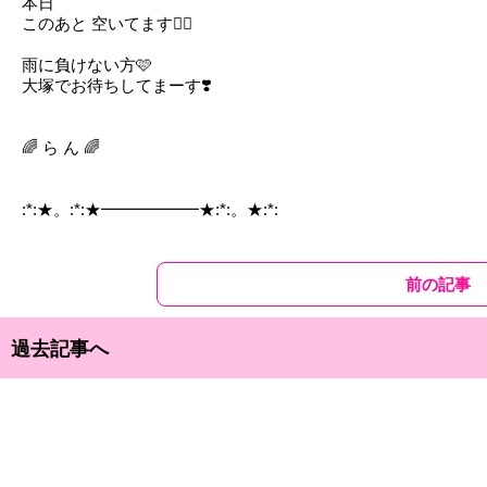
本日
このあと 空いてます🙆‍♀️
雨に負けない方🩷
大塚でお待ちしてまーす❣️
🌈 ら ん 🌈
:*:★。:*:★━━━━━━★:*:。★:*:
前の記事
過去記事へ