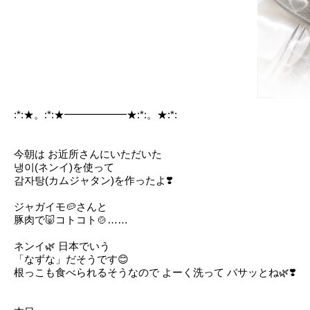
:*:★。:*:★━━━━━━★:*:。★:*:
今朝は お近所さんにいただいた
냉이(ネンイ)を使って
감자탕(カムジャタン)を作ったよ❣️
ジャガイモ🥔さんと
豚肉で🐷コトコト🍲……
ネンイ🌿‬ 日本でいう
「なずな」だそうです😊
根っこも食べられるそうなので よーく洗って バサッとね🌿‬❣️