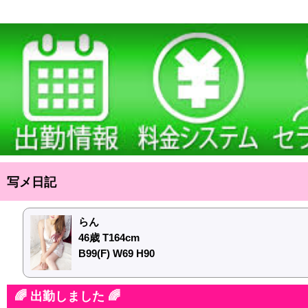
写メ日記
らん
46歳 T164cm
B99(F) W69 H90
🌈 出勤しました 🌈