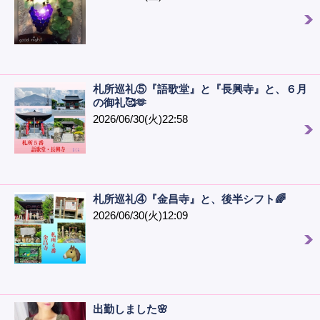
札所巡礼⑤『語歌堂』と『長興寺』と、６月
の御礼🥰🫶
2026/06/30(火)22:58
札所巡礼④『金昌寺』と、後半シフト🌈
2026/06/30(火)12:09
出勤しました🌸