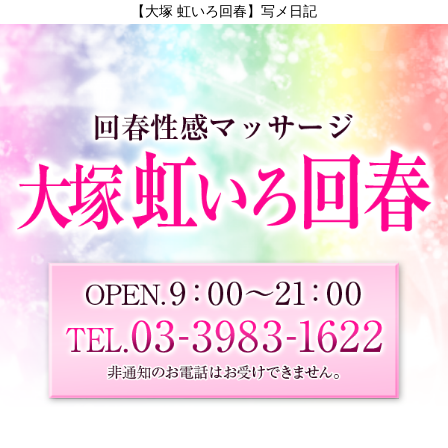
【大塚 虹いろ回春】写メ日記