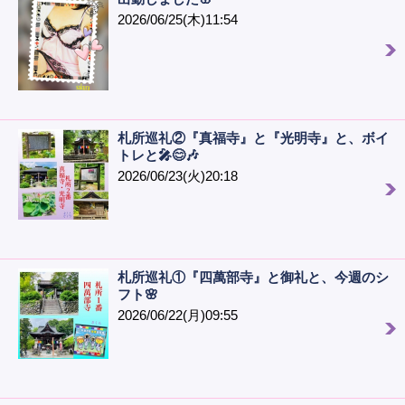
2026/06/25(木)11:54
札所巡礼②『真福寺』と『光明寺』と、ボイ
トレと🎤😊🎶
2026/06/23(火)20:18
札所巡礼①『四萬部寺』と御礼と、今週のシ
フト🌸
2026/06/22(月)09:55