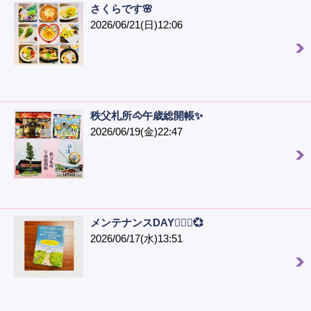
さくらです🌸
2026/06/21(日)12:06
秩父札所🐴午歳総開帳✨
2026/06/19(金)22:47
メンテナンスDAY🙋🏻‍♀️💞
2026/06/17(水)13:51