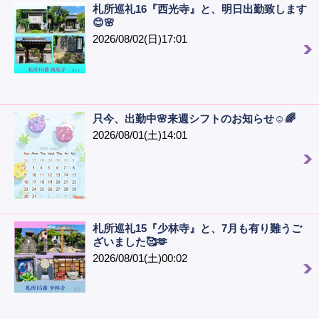
札所巡礼16『西光寺』と、明日出勤致します
😊🌸
2026/08/02(日)17:01
只今、出勤中🌸来週シフトのお知らせ☺️🌈
2026/08/01(土)14:01
札所巡礼15『少林寺』と、7月も有り難うご
ざいました🥰🫶
2026/08/01(土)00:02